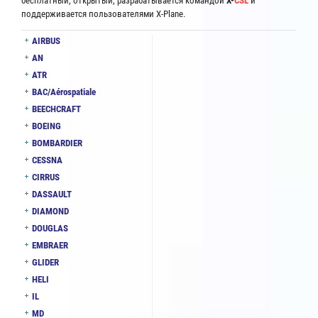
бесплатный, открытый, разрабатывается командой
X-
CSL
и
поддерживается пользователями X-Plane.
AIRBUS
AN
ATR
BAC/Aérospatiale
BEECHCRAFT
BOEING
BOMBARDIER
CESSNA
CIRRUS
DASSAULT
DIAMOND
DOUGLAS
EMBRAER
GLIDER
HELI
IL
MD