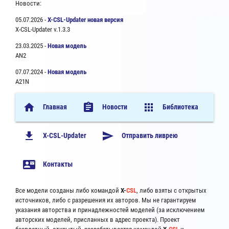
Новости:
05.07.2026 -
X-CSL-Updater новая версия
X-CSL-Updater v.1.3.3
23.03.2025 -
Новая модель
AN2
07.07.2024 -
Новая модель
A21N
home
assignment
apps
Главная
Новости
Библиотека
file_download
send
X-CSL-Updater
Отправить ливрею
contact_mail
Контакты
Все модели созданы либо командой
X-
CSL
, либо взяты с открытых
источников, либо с разрешения их авторов. Мы не гарантируем
указания авторства и принадлежностей моделей (за исключением
авторских моделей, присланных в адрес проекта). Проект