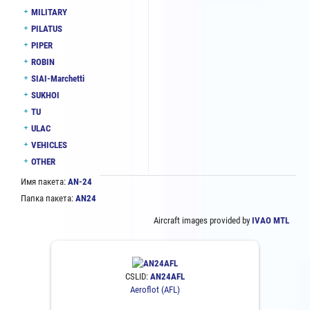
MILITARY
PILATUS
PIPER
ROBIN
SIAI-Marchetti
SUKHOI
TU
ULAC
VEHICLES
OTHER
Имя пакета:
AN-24
Папка пакета:
AN24
Aircraft images provided by
IVAO MTL
CSLID:
AN24AFL
Aeroflot (AFL)