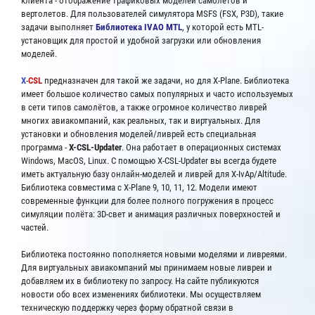
клиента - отображение трафиковых моделей самолетов и
вертолетов. Для пользователей симулятора MSFS (FSX, P3D), такие
задачи выполняет
Библиотека IVAO MTL
, у которой есть MTL-
установщик для простой и удобной загрузки или обновления
моделей.
X
-
CSL
предназначен для такой же задачи, но для X-Plane. Библиотека
имеет большое количество самых популярных и часто используемых
в сети типов самолётов, а также огромное количество ливрей
многих авиакомпаний, как реальных, так и виртуальных. Для
установки и обновления моделей/ливрей есть специальная
программа -
X-CSL-Updater
. Она работает в операционных системах
Windows, MacOS, Linux. C помощью X-CSL-Updater вы всегда будете
иметь актуальную базу онлайн-моделей и ливрей для X-IvAp/Altitude.
Библиотека совместима с X-Plane 9, 10, 11, 12. Модели имеют
современные функции для более полного погружения в процесс
симуляции полёта: 3D-свет и анимация различных поверхностей и
частей.
Библиотека постоянно пополняется новыми моделями и ливреями.
Для виртуальных авиакомпаний мы принимаем новые ливреи и
добавляем их в библиотеку по запросу. На сайте публикуются
новости обо всех изменениях библиотеки. Мы осуществляем
техническую поддержку через форму обратной связи в