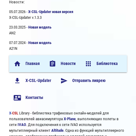
Новости:
05.07.2026 -
X-CSL-Updater новая версия
X-CSL-Updater v.1.3.3
23.03.2025 -
Новая модель
AN2
07.07.2024 -
Новая модель
A21N
home
assignment
apps
Главная
Новости
Библиотека
file_download
send
X-CSL-Updater
Отправить ливрею
contact_mail
Контакты
X
-
CSL
Library - библиотека трафиковых онлайн-моделей для
пользователей авиасимулятора
X-Plane
, выполняющих полеты в
сети
IVAO
. Для подключения к сети IVAO используется
мультиплеерный клиент
Altitude
. Одна из функций мультиплеерного