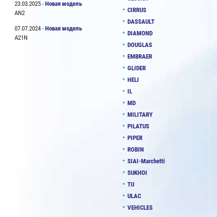
23.03.2025 -
Новая модель
CIRRUS
AN2
DASSAULT
07.07.2024 -
Новая модель
DIAMOND
A21N
DOUGLAS
EMBRAER
GLIDER
HELI
IL
MD
MILITARY
PILATUS
PIPER
ROBIN
SIAI-Marchetti
SUKHOI
TU
ULAC
VEHICLES