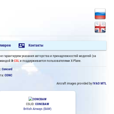
contact_mail
 ливрею
Контакты
 не гарантируем указания авторства и принадлежностей моделей (за
командой
X-
CSL
и поддерживается пользователями X-Plane.
а:
Concord
та:
CONC
Aircraft images provided by
IVAO MTL
CSLID:
CONCBAW
British Airways (BAW)