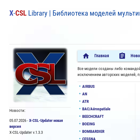
X
-
CSL
Library | Библиотека моделей мульти
home
assignment
Главная
Ново
Все модели созданы либо командо
исключением авторских моделей, п
AIRBUS
AN
ATR
BAC/Aérospatiale
Новости:
BEECHCRAFT
05.07.2026 -
X-CSL-Updater новая
BOEING
версия
BOMBARDIER
X-CSL-Updater v.1.3.3
CESSNA