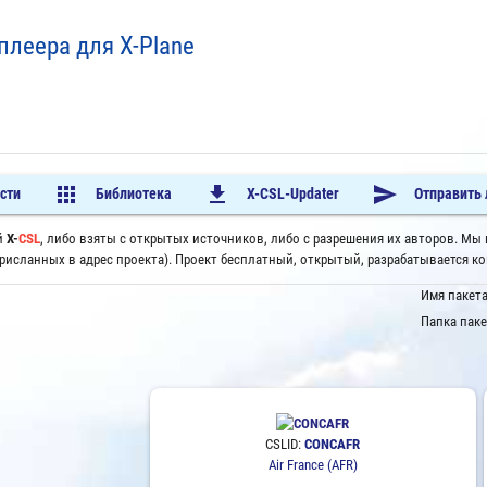
плеера для X-Plane
apps
file_download
send
сти
Библиотека
X-CSL-Updater
Отправить
й
X-
CSL
, либо взяты с открытых источников, либо с разрешения их авторов. Мы
рисланных в адрес проекта). Проект бесплатный, открытый, разрабатывается 
Имя пакет
Папка паке
CSLID:
CONCAFR
Air France (AFR)